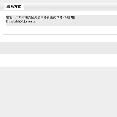
联系方式
地址：广州市越秀区先烈南路青菜岗21号5号楼3楼
E-mail:aizh@cjcsysu.cn